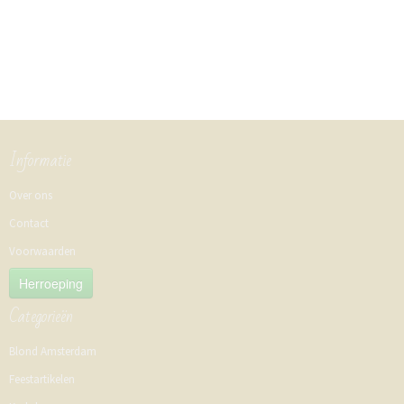
Informatie
Over ons
Contact
Voorwaarden
Herroeping
Categorieën
Blond Amsterdam
Feestartikelen