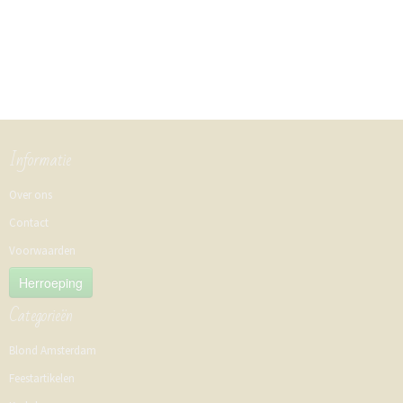
Informatie
Over ons
Contact
Voorwaarden
Herroeping
Categorieën
Blond Amsterdam
Feestartikelen