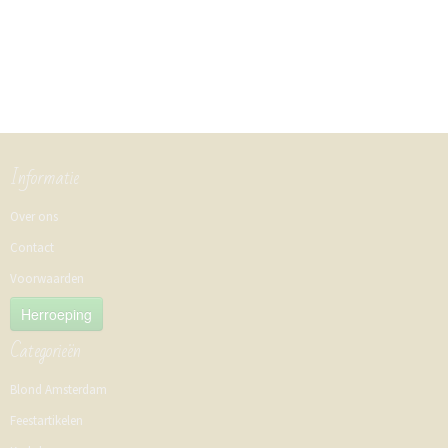
Informatie
Over ons
Contact
Voorwaarden
Herroeping
Categorieën
Blond Amsterdam
Feestartikelen