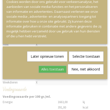
Cookies worden door ons gebruikt voor verkeersanalyse, het
aanbieden van sociale media-functies en het personaliseren
Allergie:
Afwezig
Aanwezig
Sporen
Onbekend
van informatie en advertenties. Daarnaast verlenen we onze
Gluten
X
sociale media-, advertentie- en analysepartners toegang tot
Schaaldieren
X
informatie over hoe u onze site gebruikt. Zij kunnen deze
Eieren
X
informatie gebruiken in combinatie met andere gegevens die zij
Vis
X
mogelijk hebben verzameld door uw gebruik van hun diensten
Pinda
X
of die u hen hebt verstrekt.
Soja
X
Melk
X
Noten
X
Selderij
X
Later opnieuw tonen
Selectie toestaan
Mosterd
X
Sesamzaad
X
Alles toestaan
Nee, niet akkoord
Sulfiet
X
Lupine
X
Weekdieren
X
Voedingswaarde
Voedingswaarde per 100 gr./ml.
Energie
1663,00
kj
391,00
kcal