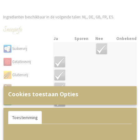
Ingredienten beschikbaar in de volgende talen: NL, DE, GB, FR, ES.
Snoepinfo
Ja
Sporen
Nee
Onbekend
Suikervrij
Gelatinevrij
Glutenvrij
Pinda & Noten vrij
Cookies toestaan Opties
Lactosevrij
Sojavrij
Toestemming
Details
Over
Vrij van AZO
kleurstoffen (info)
Op deze website worden cookies gebruikt
Allergenen