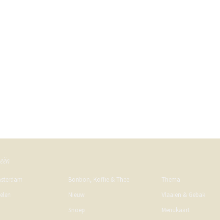
ieën
msterdam
Bonbon, Koffie & Thee
Thema
kelen
Nieuw
Vlaaien & Gebak
Snoep
Menukaart