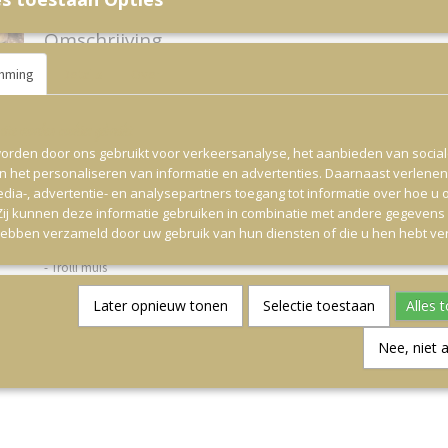
Omschrijving
mming
Details
Over
Snoeptaart Spiderman.
- Apenkop
ite worden cookies gebruikt
- Haribo speen
orden door ons gebruikt voor verkeersanalyse, het aanbieden van socia
- Bleuberry aardbei
en het personaliseren van informatie en advertenties. Daarnaast verlene
edia-, advertentie- en analysepartners toegang tot informatie over hoe u 
- Feestbig
 Zij kunnen deze informatie gebruiken in combinatie met andere gegevens d
hebben verzameld door uw gebruik van hun diensten of die u hen hebt ver
- Haribo kers
- Trolli muis
- Bolspek
Later opnieuw tonen
Selectie toestaan
Alles 
Snoeptaart is voor 30 personen.
Nee, niet 
Extra traktatie €1,60