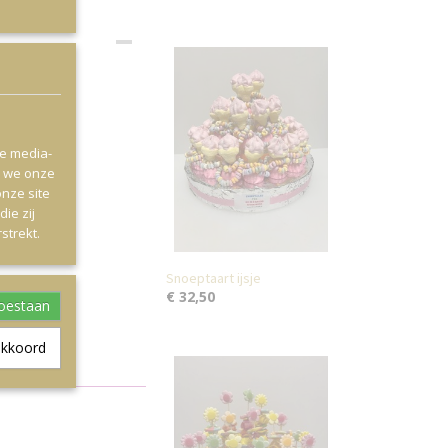
le media-
n we onze
onze site
ie zij
strekt.
Snoeptaart ijsje
€ 32,50
toestaan
akkoord