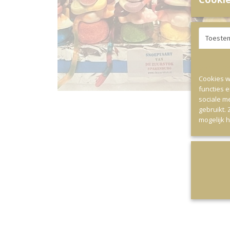
Toeste
Op deze webs
Cookies w
functies 
sociale m
gebruikt.
mogelijk 