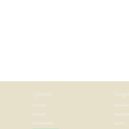
Informatie
Categor
Over ons
Blond A
Contact
Feestarti
Voorwaarden
Kado's