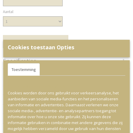
Aantal
IN WINKELWAGEN
Cookies toestaan Opties
Specificaties
Toestemming
Details
Over
Productcode
Omschrijving
34-19
Op deze website worden cookies gebruikt
Snoeptaart Muis.
Cookies worden door ons gebruikt voor verkeersanalyse, het
- Chupa chup lolly
aanbieden van sociale media-functies en het personaliseren
- Aardbei veter.
van informatie en advertenties. Daarnaast verlenen we onze
sociale media-, advertentie- en analysepartners toegang tot
- Trolli muis
informatie over hoe u onze site gebruikt. Zij kunnen deze
informatie gebruiken in combinatie met andere gegevens die zij
- Bolspek.
mogelijk hebben verzameld door uw gebruik van hun diensten
Snoeptaart is voor 30 personen.