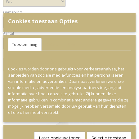
Opmerking
Cookies toestaan Opties
Aantal
Toestemming
Details
Over
Op deze website worden cookies gebruikt
IN WINKELWAGEN
Cookies worden door ons gebruikt voor verkeersanalyse, het
aanbieden van sociale media-functies en het personaliseren
van informatie en advertenties. Daarnaast verlenen we onze
sociale media-, advertentie- en analysepartners toegang tot
informatie over hoe u onze site gebruikt. Zij kunnen deze
Ook interessant
informatie gebruiken in combinatie met andere gegevens die zij
mogelijk hebben verzameld door uw gebruik van hun diensten
of die u hen hebt verstrekt.
Later opnieuw tonen
Selectie toestaan