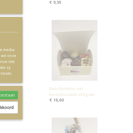
€ 9,95
le media-
n we onze
onze site
ie zij
strekt.
Doos Bonbons met
kerstchocolade 250 gram
toestaan
€ 16,60
akkoord