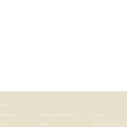
ieën
msterdam
Bonbon, Koffie & Thee
Thema
kelen
Nieuw
Vlaaien & Gebak