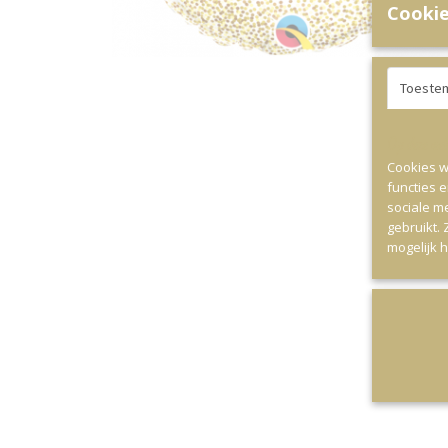
Cookie
Toeste
Op deze webs
Cookies w
functies 
sociale m
gebruikt.
mogelijk 