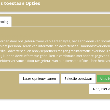
s toestaan Opties
mming
Details
Over
ite worden cookies gebruikt
orden door ons gebruikt voor verkeersanalyse, het aanbieden van socia
en het personaliseren van informatie en advertenties. Daarnaast verlene
edia-, advertentie- en analysepartners toegang tot informatie over hoe u 
 Zij kunnen deze informatie gebruiken in combinatie met andere gegevens d
hebben verzameld door uw gebruik van hun diensten of die u hen hebt ver
Later opnieuw tonen
Selectie toestaan
Alles 
Nee, niet 