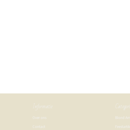
Informatie
Categor
Over ons
Blond A
Contact
Feestarti