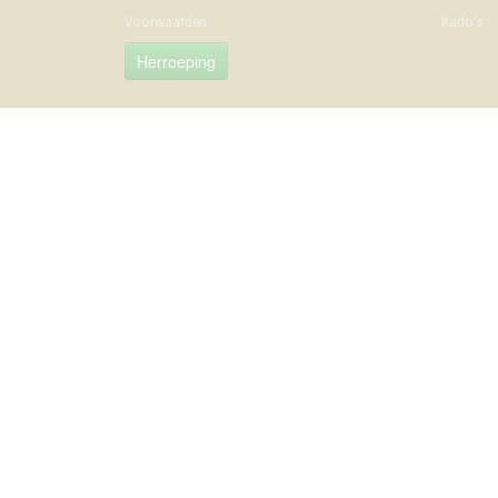
Voorwaarden
Kado's
Herroeping