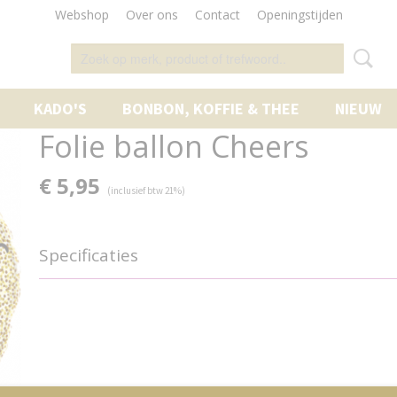
Webshop
Over ons
Contact
Openingstijden
KADO'S
BONBON, KOFFIE & THEE
NIEUW
Folie ballon Cheers
€ 5,95
(inclusief btw 21%)
Specificaties
Productcode
567-1294