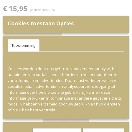
€ 15,95
(inclusief btw 21%)
Keuze Uit
Cookies toestaan Opties
Aantal
Toestemming
Details
Over
Op deze website worden cookies gebruikt
Cookies worden door ons gebruikt voor verkeersanalyse, het
IN WINKELWAGEN
aanbieden van sociale media-functies en het personaliseren
van informatie en advertenties. Daarnaast verlenen we onze
sociale media-, advertentie- en analysepartners toegang tot
informatie over hoe u onze site gebruikt. Zij kunnen deze
informatie gebruiken in combinatie met andere gegevens die zij
Ook interessant
mogelijk hebben verzameld door uw gebruik van hun diensten
of die u hen hebt verstrekt.