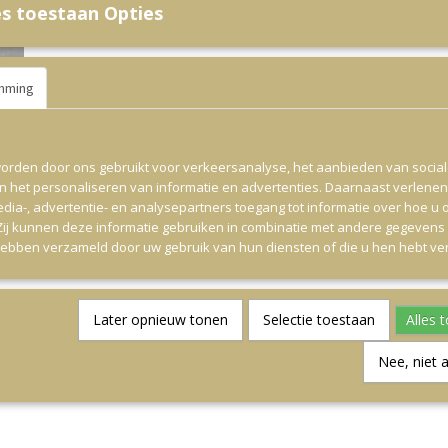
s toestaan Opties
mming
Details
Over
ite worden cookies gebruikt
orden door ons gebruikt voor verkeersanalyse, het aanbieden van socia
en het personaliseren van informatie en advertenties. Daarnaast verlene
edia-, advertentie- en analysepartners toegang tot informatie over hoe u 
 Zij kunnen deze informatie gebruiken in combinatie met andere gegevens d
hebben verzameld door uw gebruik van hun diensten of die u hen hebt ver
Later opnieuw tonen
Selectie toestaan
Alles 
Nee, niet 