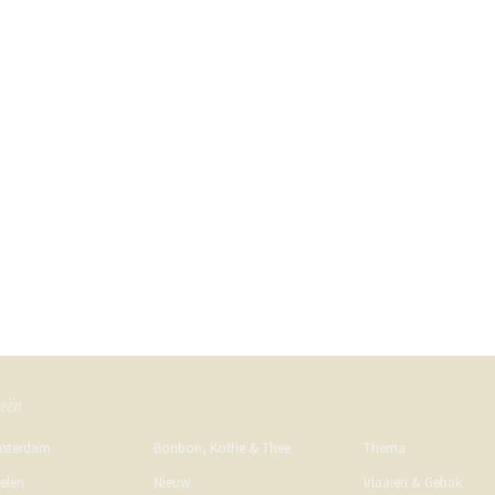
ieën
msterdam
Bonbon, Koffie & Thee
Thema
kelen
Nieuw
Vlaaien & Gebak