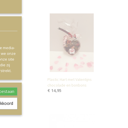
le media-
n we onze
onze site
ie zij
strekt.
Plastic Hart met Valentijns
chocolade en bonbons
€ 14,95
toestaan
akkoord