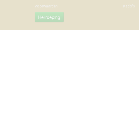
Voorwaarden
Kado's
Herroeping