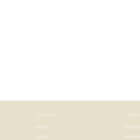
Informatie
Categor
Over ons
Blond A
Contact
Feestarti