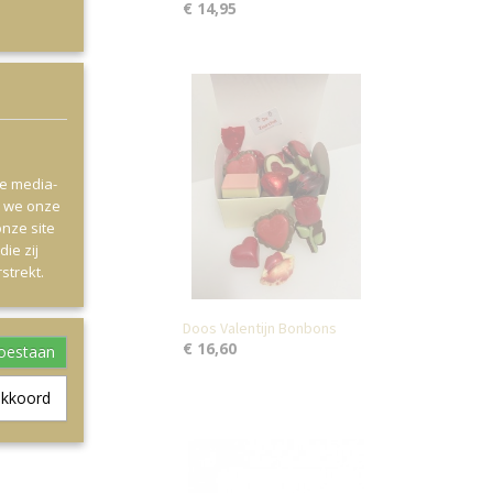
€ 14,95
le media-
n we onze
onze site
ie zij
strekt.
Doos Valentijn Bonbons
€ 16,60
toestaan
akkoord