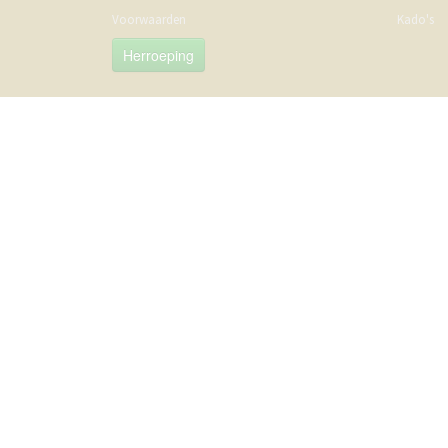
Voorwaarden
Kado's
Herroeping