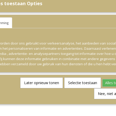
s toestaan Opties
mming
Details
Over
ite worden cookies gebruikt
orden door ons gebruikt voor verkeersanalyse, het aanbieden van socia
en het personaliseren van informatie en advertenties. Daarnaast verlene
edia-, advertentie- en analysepartners toegang tot informatie over hoe u 
 Zij kunnen deze informatie gebruiken in combinatie met andere gegevens d
hebben verzameld door uw gebruik van hun diensten of die u hen hebt ver
Later opnieuw tonen
Selectie toestaan
Alles 
Nee, niet 