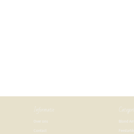
Informatie
Categor
Over ons
Blond A
Contact
Feestarti