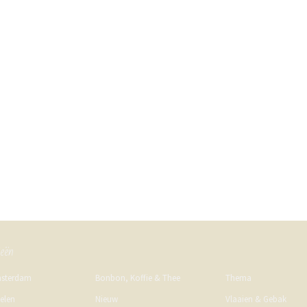
ieën
msterdam
Bonbon, Koffie & Thee
Thema
kelen
Nieuw
Vlaaien & Gebak